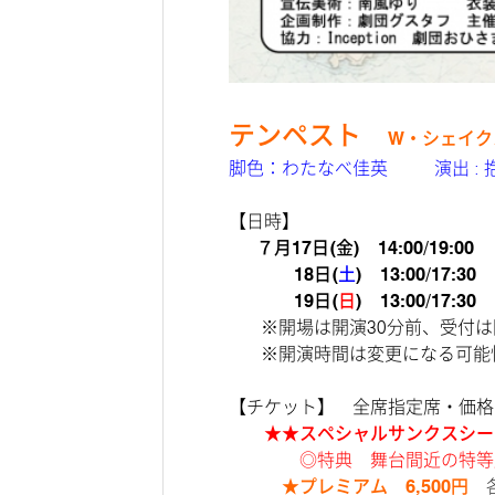
テンペスト
W・シェイク
脚色：わたなべ佳英 演出 : 抱
【日時】
７月17日(金)
14:00/
19:00
1
18
日(
土
) 13:00/17:30
1月
19日(
日
)
13:00/17:30
※開場は開演30分前、受付は
※開演時間は変更になる可能
【チケット】 全席指定席・価格
★★スペシャルサンクスシート
◎特典 舞台間近の特等
★プレミアム 6,500円
各