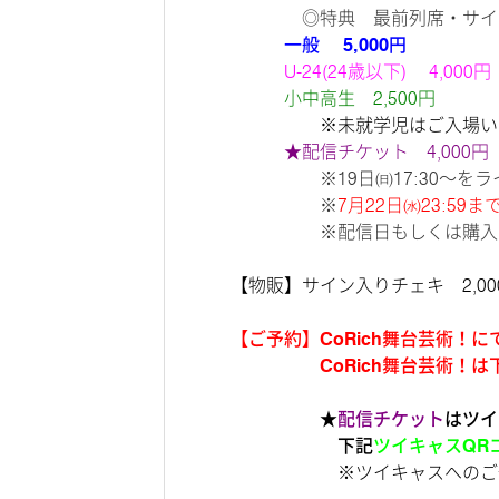
◎特典
最前列席・サイ
一般 5,000円
U-24(24歳以下)
4,00
小中高生 2,500円
※未就学児はご入場いいた
★配信チケット 4,000円
※19日㈰17:30～をラ
※
7月22日㈬23:5
※配信日もしくは購入日よ
【物販】サイン入りチェキ 2,0
【ご予約】CoRich舞台芸術！
CoRich舞台芸術！は
★
配信チケット
はツイ
下記
ツイキャスQR
※ツイキャスへのご登録後