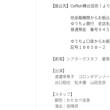
【振込先】CoRich舞台芸術！
他金融機関からお振込み
ゆうちょ銀行 支店名〇〇
普通預金 番号９４５６８
ゆうちょ口座からお振込み
記号１００５０－２ 番号
【劇場】シアターグスタフ 最寄
【出演】
渡邉宰希子
コロンボデンゾ
出口翔也 松木優 山田克彦 
【スタッフ】
脚色：わたなべ佳
演出：抱晴彦