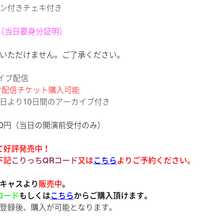
ン付きチェキ付き
0円（当日要身分証明）
だけません。ご了承ください。
イブ配信
9まで配信チケット購入可能
り10日間のアーカイブ付き
00円（当日の開演前受付のみ）
にて好評発売中！
下記
こりっちQRコード
又は
こちら
よりご予約ください。
キャス
より
販売中
。
コード
もしくは
こちら
からご購入頂けます。
、購入が可能となります。