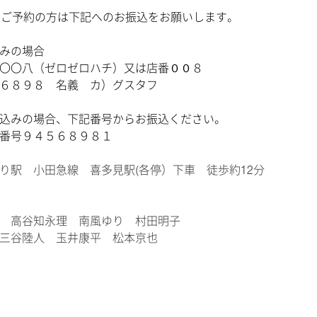
よりご予約の方は下記へのお振込をお願いします。
の場合
八（ゼロゼロハチ）又は店番００８
９８ 名義 カ）グスタフ
の場合、下記番号からお振込ください。
９４５６８９８１
り駅 小田急線 喜多見駅(各停）下車 徒歩約12分
ー 高谷知永理 南風ゆり 村田明子
三谷陸人 玉井康平 松本京也
英