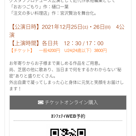
グスタフプロデュース公演として近代作家短編集として
「おおつごもり」作：樋口一葉
「注文の多い料理店」作：宮沢賢治を舞台化。
【公演日時】2021年12月25日㈯・26日㈰ 4公
演
【上演時間】各日共 12：30 / 17：00
【チケット】 一般4200円 U24(24歳以下）3800円
お年寄りからお子様まで楽しめる作品をご用意。
尚、芝居の他に歌あり、当日まで何をするかわからない”秘
密”ありと盛りだくさん。
外出自粛で凝ってしまった心と身体に元気と笑顔をお届けし
ます！
チケットオンライン購入
ｶﾝﾌｪﾃｨWEB予約