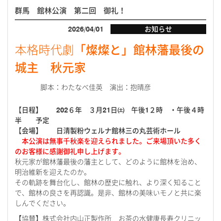
群馬 館林公演 第二回 御礼！
2026/04/01
お知らせ
本格時代劇
「燦燦と」館林藩最後の
城主 秋元家
脚本：わたなべ佳英 演出：抱晴彦
【
日程
】
202
６年 ３月
21
日㈯ 午後
1
２時 ・午後４時
半 予定
【
会場
】
日清製粉ウェルナ館林三の丸芸術ホール
本公演は無事千秋楽を迎えられました。ご来場頂いた多く
のお客様に感謝御礼申し上げます。
秋元家が館林藩最後の藩主として、どのように館林を治め、
明治維新を迎えたのか。
その軌跡を舞台化し、館林の歴史に触れ、より深く知ること
で、館林の良さを再認識。是非、館林の美味いモノと共に楽
しんでください。
【協賛】株式会社内山正製作所 お茶の水健康長寿クリニッ