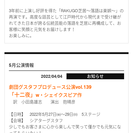
3年前に上演し好評を得た「
RAKUGO
芝居～落語は楽娯～」の
再演です。高度な話芸として江戸時代から現代まで受け継が
れてきた日本が誇る伝統芸能の落語を芝居に再構成して、お
客様に笑顔と元気をお届けします！
お楽しみに。
5月公演情報
2022/04/04
お知らせ
劇団グスタフプロデュース公演vol.139
「十二夜」
w・シェイクスピア作
訳 小田島雄志 演出 抱晴彦
【日時】 2022年5月27日㈮～29日㈰ 5ステージ
【会場】 シアターグスタフ
少しでもお客さまに心から楽しんで笑って僅かでも元気にな