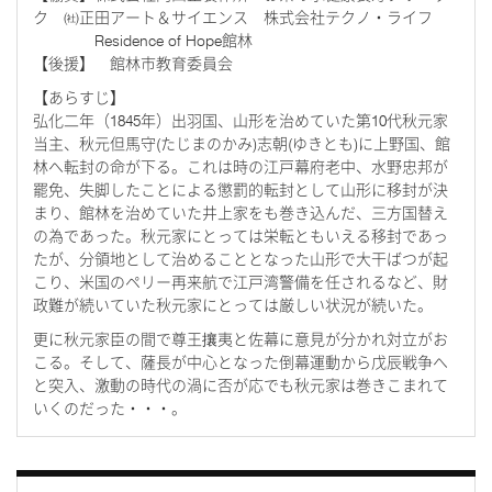
ク ㈳正田アート＆サイエンス 株式会社テクノ・ライフ
Residence of Hope館林
【後援】 館林市教育委員会
【あらすじ】
弘化二年（
1845
年）出羽国、山形を治めていた第
10
代秋元家
当主、秋元但馬守
(
たじまのかみ
)
志朝
(
ゆきとも
)
に上野国、館
林へ転封の命が下る。これは時の江戸幕府老中、水野忠邦が
罷免、失脚したことによる懲罰的転封として山形に移封が決
まり、館林を治めていた井上家をも巻き込んだ、三方国替え
の為であった。秋元家にとっては栄転ともいえる移封であっ
たが、分領地として治めることとなった山形で大干ばつが起
こり、米国のペリー再来航で江戸湾警備を任されるなど、財
政難が続いていた秋元家にとっては厳しい状況が続いた。
更に秋元家臣の間で尊王攘夷と佐幕に意見が分かれ対立がお
こる。そして、薩長が中心となった倒幕運動から戊辰戦争へ
と突入、激動の時代の渦に否が応でも秋元家は巻きこまれて
いくのだった・・・。