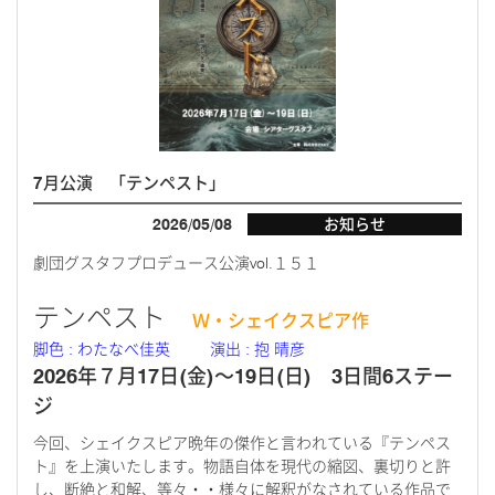
7月公演 「テンペスト」
2026/05/08
お知らせ
劇団グスタフプロデュース公演vol.１５１
テンペスト
Ｗ・シェイクスピア作
脚色 : わたなべ佳英 演出 : 抱 晴彦
2026年７月17日(金)～19日(日) 3日間6ステー
ジ
今回、シェイクスピア晩年の傑作と言われている『テンペス
ト』を上演いたします。物語自体を現代の縮図、裏切りと許
し、断絶と和解、等々・・様々に解釈がなされている作品で