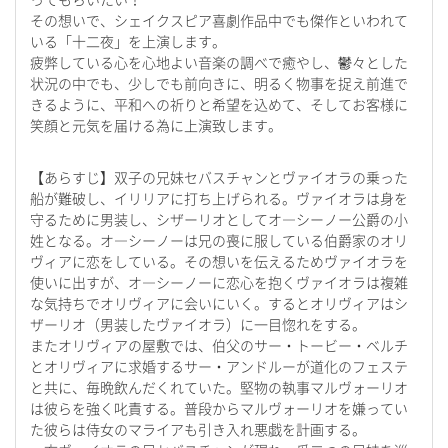
ってもらいたい！
その想いで、シェイクスピア喜劇作品中でも傑作といわれて
いる「十二夜」を上演します。
疲弊している心を心地よい音楽の調べで癒やし、鬱々とした
状況の中でも、少しでも前向きに、明るく物事を捉え前進で
きるように、平和への祈りと希望を込めて、そしてお客様に
笑顔と元気を届ける為に上演致します。
【あらすじ】双子の兄妹セバスチャンとヴァイオラの乗った
船が難破し、イリリアに打ち上げられる。ヴァイオラは身を
守るために男装し、シザーリオとしてオ―シーノー公爵の小
姓となる。オ―シーノーは兄の喪に服している伯爵家のオリ
ヴィアに恋をしている。その想いを伝えるためヴァイオラを
使いに出すが、オ―シーノーに恋心を抱くヴァイオラは複雑
な気持ちでオリヴィアに会いにいく。するとオリヴィアはシ
ザーリオ（男装したヴァイオラ）に一目惚れをする。
またオリヴィアの屋敷では、伯父のサー・トービー・ベルチ
とオリヴィアに求婚するサー・アンドルーが道化のフェステ
と共に、毎晩飲んだくれていた。堅物の執事マルヴォーリオ
は彼らを強く叱責する。普段からマルヴォーリオを嫌ってい
た彼らは侍女のマライアも引き入れ悪戯を計画する。