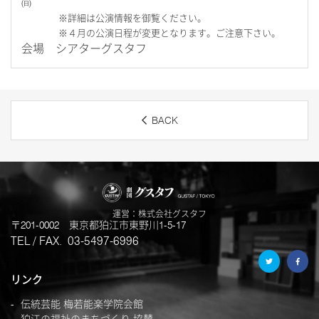
㈰
※詳細は公演情報を御覧ください。
※４月の公演日程が変更となります。ご注意下さい。
会場 シアターグスタフ
BACK
運営：株式会社グスタフ
201-0002
東京都狛江市東野川1-5-17
03-5497-6996
リンク
伝統芸能 梅若能楽学院会館
狛江の福祉のまちづくり 協賛